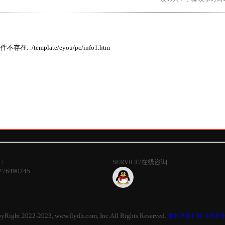
存在: ./template/eyou/pc/info1.htm
话：
SERVICE/在线咨询
76490245
yRight 2022-2023, www.flydh.com, Inc.All Rights Reserved.
鲁ICP备15013368号