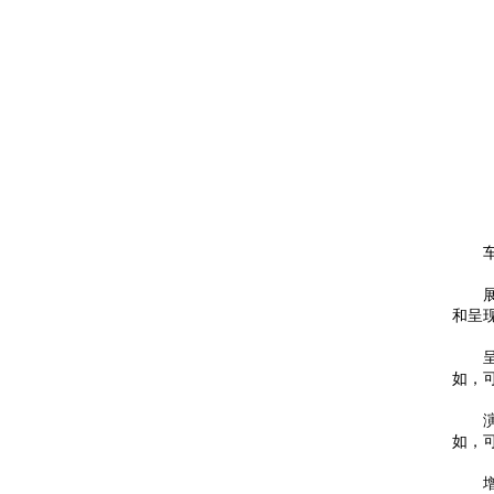
车轮
展示
和呈
呈现
如，
演示
如，
增强