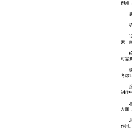
例如
要制
确定
设计
素，
绘制
时需
编写
考虑
渲染
制作
总之
方面
总之
作用